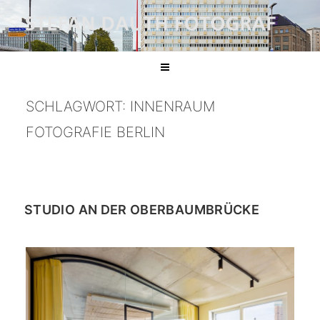
Zum
Inhalt
Stefan Dauth | Industriefotograf Berlin
Technologiefotografie, Industriefotografie Und Infrastrukturfotografie
springen
SCHLAGWORT:
INNENRAUM
FOTOGRAFIE BERLIN
STUDIO AN DER OBERBAUMBRÜCKE