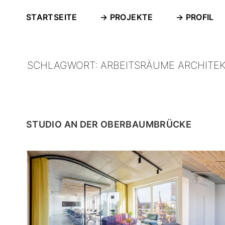
Zum
STARTSEITE
→ PROJEKTE
→ PROFIL
Inhalt
Stefan Dauth | Industriefotograf Berlin
Technologiefotografie, Industriefotografie Und Infrastrukturfotografie
springen
SCHLAGWORT:
ARBEITSRÄUME ARCHITE
STUDIO AN DER OBERBAUMBRÜCKE