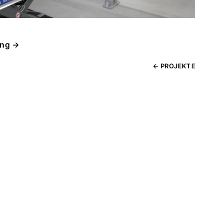
ung →
← PROJEKTE